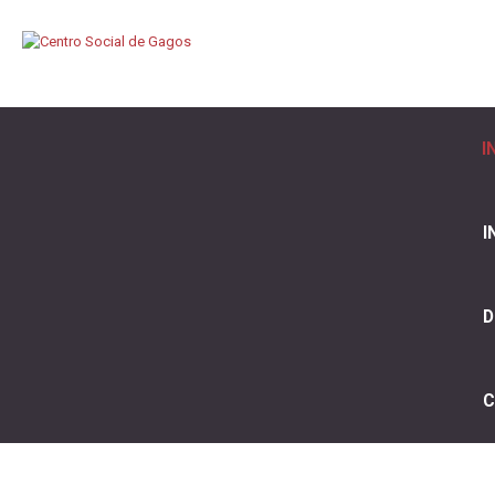
I
I
D
C